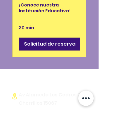
¡Conoce nuestra
Institución Educativa!
30 min
Solicitud de reserva
Av Alameda Los Cedros 246,
Chorrillos 15067
Calle Antigua Mz D 9 Lt 10 y 11 -
Los Cedros de Villa,