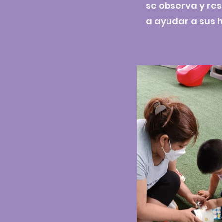
se observa y re
a ayudar a sus h