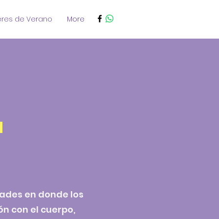
eres de Verano
More
a
dades en donde los
ón con el cuerpo,