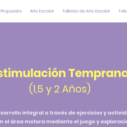
Propuesta
Año Escolar
Talleres de Año Escolar
Tall
stimulación Tempran
(1,5 y 2 Años)
rrollo integral a través de ejercicios y activi
n el área motora mediante el juego y exploraci